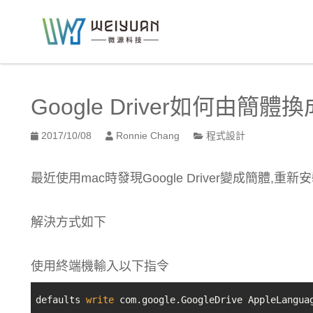
跳
到
:::
主
要
:::
內
容
Google Driver如何由簡體
區
塊
2017/10/08
Ronnie Chang
程式設計
最近使用mac時發現Google Driver變成簡體,
解決方式如下
使用終端機輸入以下指令
defaults 
write
 com.google.GoogleDrive AppleLangua