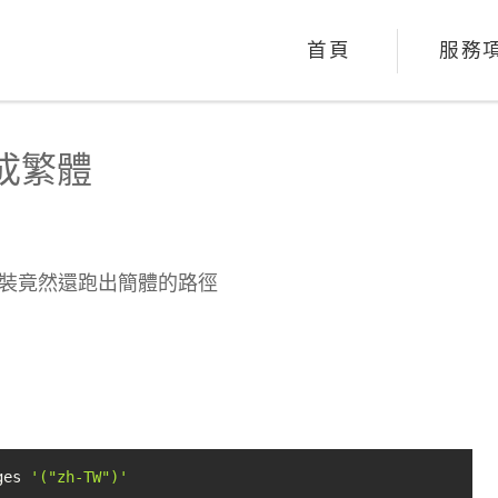
首頁
服務
換成繁體
重新安裝竟然還跑出簡體的路徑
ges 
'("zh-TW")'