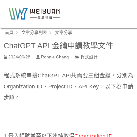
跳
到
:::
主
要
:::
首頁
文章分享列表
文章分享
內
容
ChatGPT API 金鑰申請教學文件
區
塊
2024/06/28
Ronnie Chang
程式設計
程式系統串接ChatGPT API共需要三組金鑰，分別為
Organization ID、Project ID、API Key，以下為申請
步驟。
1.登入帳號並至以下連結取得
Organization ID