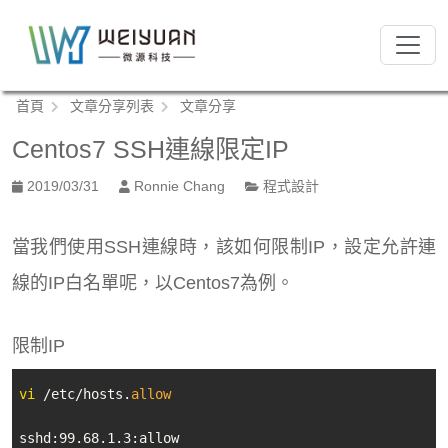
跳
到
:::
主
要
:::
首頁
文章分享列表
文章分享
內
容
Centos7 SSH連線限定IP
區
塊
2019/03/31
Ronnie Chang
程式設計
當我們使用SSH連線時，該如何限制IP，設定允許連
線的IP白名單呢，以Centos7為例。
限制IP
vi
 /etc/hosts.
allow
sshd:99.68.1.3:allow