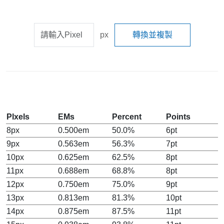
px
轉換並複製
Plxels
EMs
Percent
Points
8px
0.500em
50.0%
6pt
9px
0.563em
56.3%
7pt
10px
0.625em
62.5%
8pt
11px
0.688em
68.8%
8pt
12px
0.750em
75.0%
9pt
13px
0.813em
81.3%
10pt
14px
0.875em
87.5%
11pt