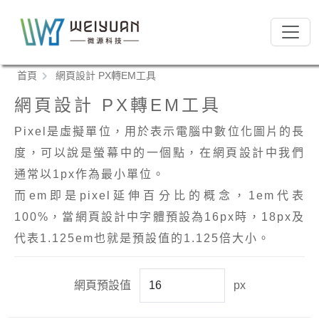
跳
到
:::
主
要
:::
首頁
網頁設計 PX轉EM工具
內
容
網頁設計 PX轉EM工具
區
塊
Pixel是虛擬單位，用於表示電腦中數位化圖片的長
度，可以說是螢幕中的一個點，在網頁設計中我們
通常以1px作為最小單位。
而em即是pixel延伸百分比的概念，1em代表
100%，當網頁設計中字體預設為16px時，18px及
代表1.125em也就是預設值的1.125倍大小。
網頁預設值
px