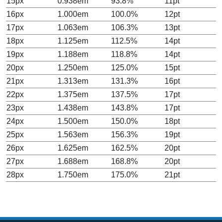
15px
0.938em
93.8%
11pt
16px
1.000em
100.0%
12pt
17px
1.063em
106.3%
13pt
18px
1.125em
112.5%
14pt
19px
1.188em
118.8%
14pt
20px
1.250em
125.0%
15pt
21px
1.313em
131.3%
16pt
22px
1.375em
137.5%
17pt
23px
1.438em
143.8%
17pt
24px
1.500em
150.0%
18pt
25px
1.563em
156.3%
19pt
26px
1.625em
162.5%
20pt
27px
1.688em
168.8%
20pt
28px
1.750em
175.0%
21pt
29px
1.813em
181.3%
22pt
30px
1.875em
187.5%
23pt