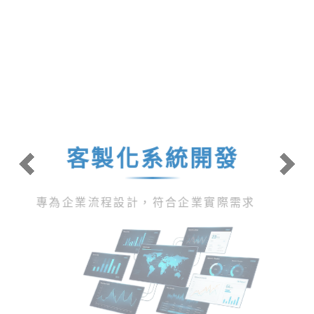
客製化系統開發
上一張
下一
專為企業流程設計，符合企業實際需求