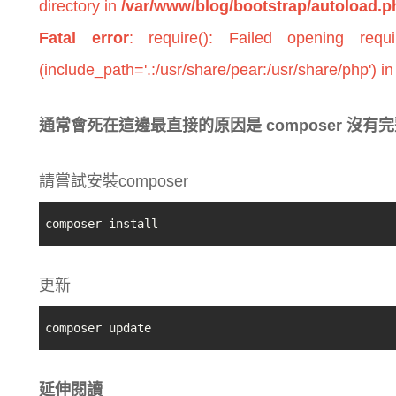
directory in
/var/www/blog/bootstrap/autoload.p
Fatal error
: require(): Failed opening require
(include_path='.:/usr/share/pear:/usr/share/php') i
通常會死在這邊最直接的原因是 composer 沒有
請嘗試安裝composer
composer install
更新
composer update
延伸閱讀