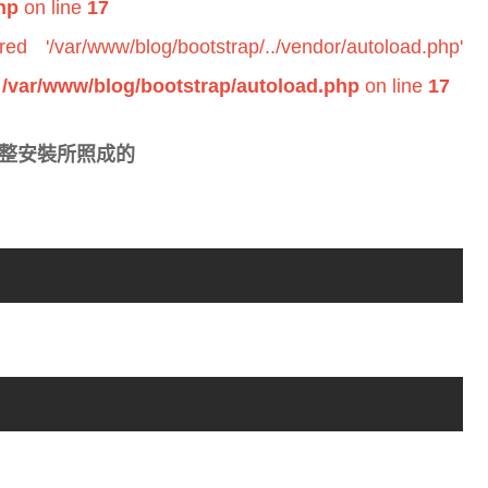
hp
on line
17
d '/var/www/blog/bootstrap/../vendor/autoload.php'
n
/var/www/blog/bootstrap/autoload.php
on line
17
完整安裝所照成的