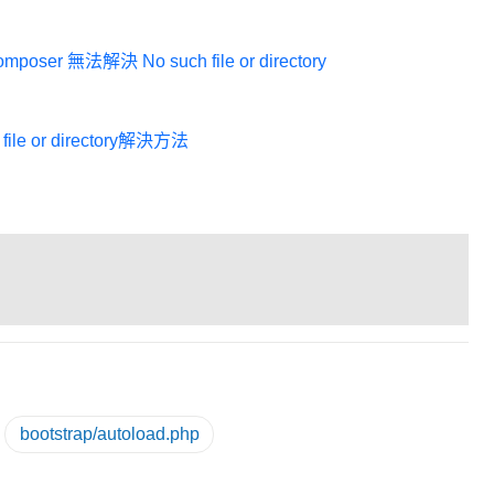
mposer 無法解決 No such file or directory
file or directory解決方法
bootstrap/autoload.php