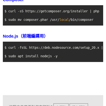
$ curl -sS https://getcomposer.org/installer | php

$ sudo mv composer.phar /usr/
local
/bin/composer
Node.js（前端編譯用）
$ curl -fsSL https://deb.nodesource.com/setup_20.x | s
$ sudo apt install nodejs -y