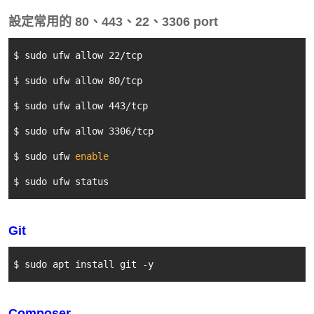
設定常用的 80、443、22、3306 port
$ sudo ufw allow 22/tcp

$ sudo ufw allow 80/tcp

$ sudo ufw allow 443/tcp

$ sudo ufw allow 3306/tcp

$ sudo ufw 
enable
$ sudo ufw status
Git
$ sudo apt install git -y
Composer