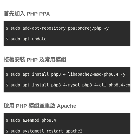
首先加入 PHP PPA
$ sudo add-apt-repository ppa:ondrej/php -y

$ sudo apt update
接著安裝 PHP 及常用模組
$ sudo apt install php8.4 libapache2-mod-php8.4 -y

$ sudo apt install php8.4-mysql php8.4-cli php8.4-com
啟用 PHP 模組並重啟 Apache
$ sudo a2enmod php8.4

$ sudo systemctl restart apache2