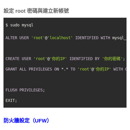
設定 root 密碼與建立新帳號
$ sudo mysql
ALTER
USER
'root'
@
'localhost'
IDENTIFIED
WITH
 mysql_n
CREATE
USER
'root'
@
'你的IP'
IDENTIFIED
BY
'你的密碼'
GRANT
ALL
PRIVILEGES
ON
 *.* 
TO
'root'
@
'你的IP'
WITH
GR
FLUSH
PRIVILEGES
;

EXIT;
防火牆設定（UFW）