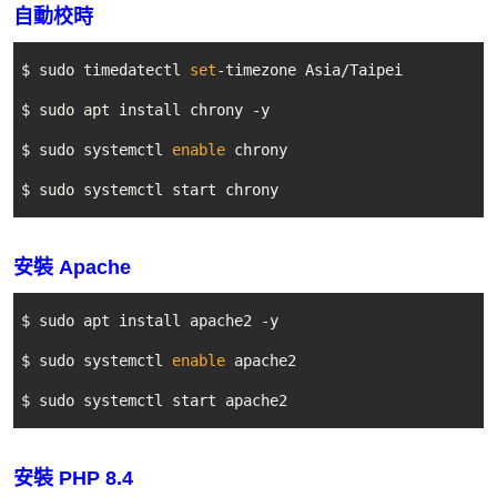
自動校時
$ sudo timedatectl 
set
-timezone Asia/Taipei

$ sudo apt install chrony -y

$ sudo systemctl 
enable
 chrony

$ sudo systemctl start chrony
安裝 Apache
$ sudo apt install apache2 -y

$ sudo systemctl 
enable
 apache2

$ sudo systemctl start apache2
安裝 PHP 8.4