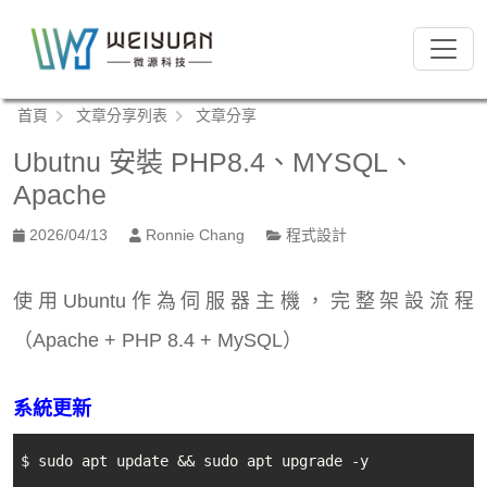
跳
到
:::
主
要
:::
首頁
文章分享列表
文章分享
內
容
Ubutnu 安裝 PHP8.4、MYSQL、
區
Apache
塊
2026/04/13
Ronnie Chang
程式設計
使用Ubuntu作為伺服器主機，完整架設流程
（Apache + PHP 8.4 + MySQL）
系統更新
$ sudo apt update && sudo apt upgrade -y