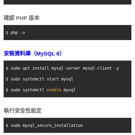
確認 PHP 版本
$ php -v
安裝資料庫（MySQL 8）
$ sudo apt install mysql-server mysql-client -y

$ sudo systemctl start mysql

$ sudo systemctl 
enable
 mysql
執行安全性設定
$ sudo mysql_secure_installation