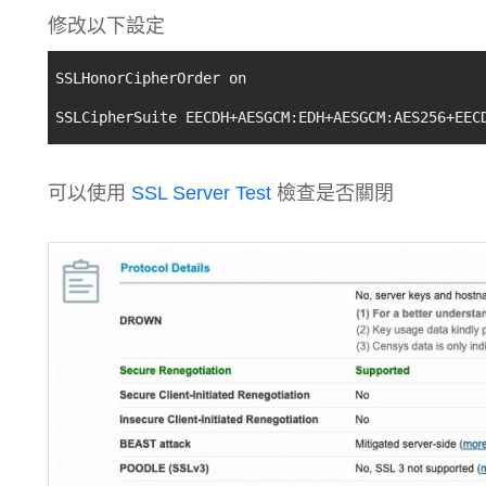
修改以下設定
SSLHonorCipherOrder on

SSLCipherSuite EECDH+AESGCM:EDH+AESGCM:AES256+EEC
可以使用
SSL Server Test
檢查是否關閉