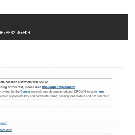
DH:AES256+EDH