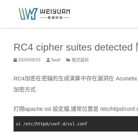
跳
到
:::
主
要
:::
內
容
RC4 cipher suites detecte
區
塊
2020/09/10
Nadi
程式設計
RC4加密在密鑰的生成演算中存在漏洞在 Acuneti
加密方式
打開apache ssl 設定檔,通常位置是 /etc/httpd/conf.d/
vi /etc/httpd/conf.d/ssl.conf