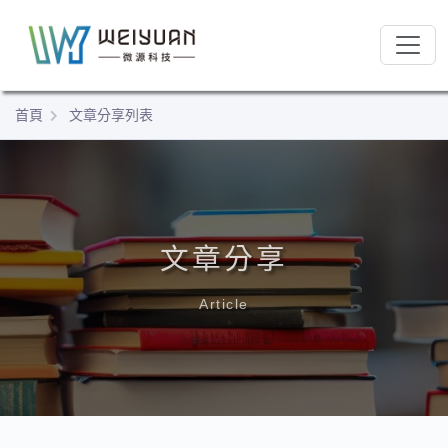
跳
:::
到
:::
主
要
內
首頁
文章分享列表
容
區
塊
文章分享
Article