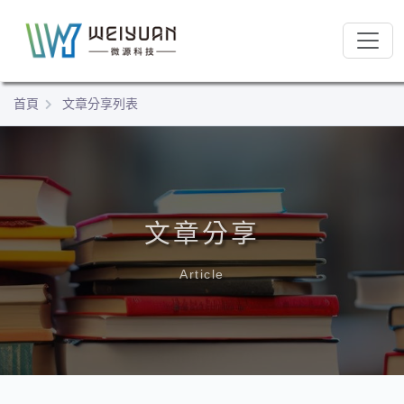
跳
:::
到
:::
主
要
內
首頁
文章分享列表
容
區
塊
文章分享
Article